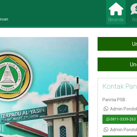
uruan
Beranda
Bi
Un
Un
Kontak Pani
Panitia PSB :
Admin Pondok
0811-3339-263
Admin Pondok