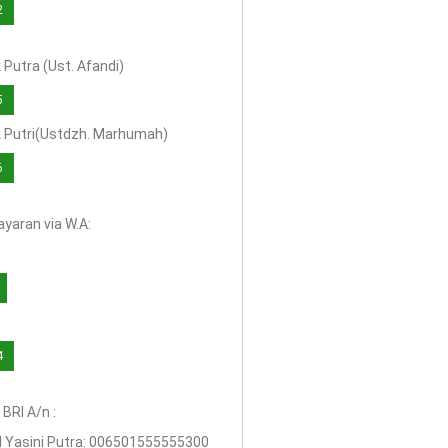
2
Putra (Ust. Afandi)
5
 Putri(Ustdzh. Marhumah)
6
yaran via W.A:
4
BRI A/n :
 Yasini Putra: 006501555555300