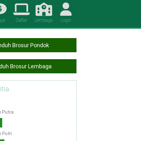
aya
Daftar
Lembaga
Login
duh Brosur Pondok
duh Brosur Lembaga
tia
 Putra
 Putri