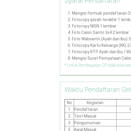
Syarat Pendaftaran
Mengisi formulir pendaftaran On
Fotocopy ijazah terakhir 1 lemb
Fotocopy NISN 1 lembar
Foto Calon Santri 3x4 2 lembar
Foto Walisantri (Ayah dan Ibu) 
Fotocopy Kartu Keluarga (KK) 2
Fotocopy KTP Ayah dan Ibu / Wa
Mengisi Surat Pernyataan Calon
* Untuk Pembayaran DP tidak bisa ke
Waktu Pendaftaran Ge
No
Kegiatan
1
Pendaftaran
1
2
Test Masuk
3
Pengumuman
5
Awal Masuk