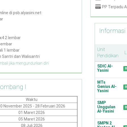
PP Terpadu Al
line di psb.alyasini.net
ar
Informasi
3x4 2 lembar
 lembar
Unit
li 1 lembar
L
Pendidikan
 Santri dan Walisantri
mbali jika mengundurkan diri
SDIC Al-
B
Yasini
MTs
lombang I
Genius Al-
B
Yasini
Waktu
SMP
0 November 2025 - 28 Februari 2026
Unggulan
B
Al-Yasini
01 Maret 2026
05 Maret 2026
SMPN 2
08 Juli 2026