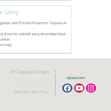
ar Ulang
ggarkan oleh Pondok Pesantren Terpadu Al-
g di kantor sekolah yang dinyatakan lulus.
tuhkan
am map.
PP. Terpadu Al-Yasini
sekretariat@alyasini.net
alyasini.net
Ngabar Kraton 67151
WA : +62822 3432 5915
Pasuruan - Jawa Timur