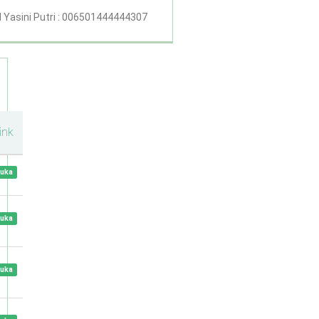
 Yasini Putri : 006501444444307
ink
uka
uka
uka