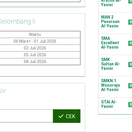
Kraton Al-
B
Yasini
MAN 2
Gelombang II
Pasuruan
B
Al-Yasini
Waktu
SMA
06 Maret - 01 Juli 2026
Excellent
B
Al-Yasini
02 Juli 2026
05 Juli 2026
SMK
08 Juli 2026
Sultan Al-
B
Yasini
SMKN 1
Wonorejo
B
Al-Yasini
lir
STAI Al-
B
Yasini
CEK