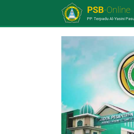
PSB
-Online
PP. Terpadu Al-Yasini Pas