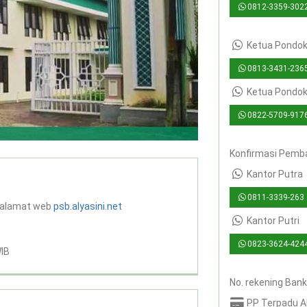
0812-3359-302
Ketua Pondok 
0813-3431-236
Ketua Pondok
0822-5709-917
Konfirmasi Pemba
Kantor Putra
0811-3339-263
n alamat web
psb.alyasini.net
Kantor Putri
0823-3624-424
WIB
No. rekening Bank 
PP Terpadu Al